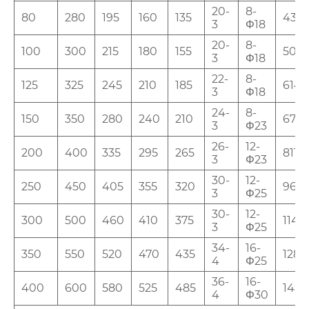
20-
8-
80
280
195
160
135
435
3
Φ18
20-
8-
100
300
215
180
155
500
3
Φ18
22-
8-
125
325
245
210
185
614
3
Φ18
24-
8-
150
350
280
240
210
674
3
Φ23
26-
12-
200
400
335
295
265
811
3
Φ23
30-
12-
250
450
405
355
320
969
3
Φ25
30-
12-
300
500
460
410
375
1145
3
Φ25
34-
16-
350
550
520
470
435
1280
4
Φ25
36-
16-
400
600
580
525
485
1452
4
Φ30