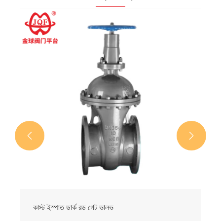


কাস্ট ইস্পাত ডার্ক রড গেট ভালভ