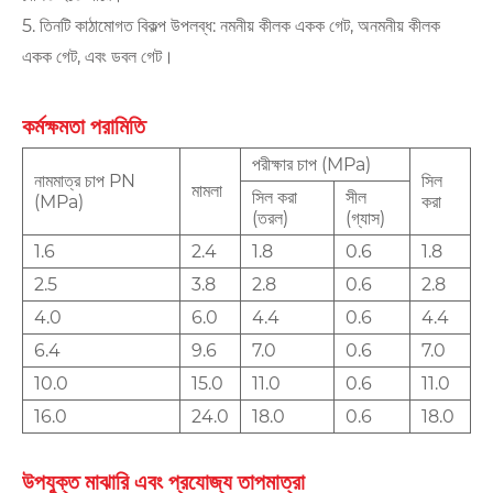
5. তিনটি কাঠামোগত বিকল্প উপলব্ধ: নমনীয় কীলক একক গেট, অনমনীয় কীলক
একক গেট, এবং ডবল গেট।
কর্মক্ষমতা পরামিতি
পরীক্ষার চাপ (MPa)
নামমাত্র চাপ PN
সিল
মামলা
সিল করা
সীল
(MPa)
করা
(তরল)
(গ্যাস)
1.6
2.4
1.8
0.6
1.8
2.5
3.8
2.8
0.6
2.8
4.0
6.0
4.4
0.6
4.4
6.4
9.6
7.0
0.6
7.0
10.0
15.0
11.0
0.6
11.0
16.0
24.0
18.0
0.6
18.0
উপযুক্ত মাঝারি এবং প্রযোজ্য তাপমাত্রা