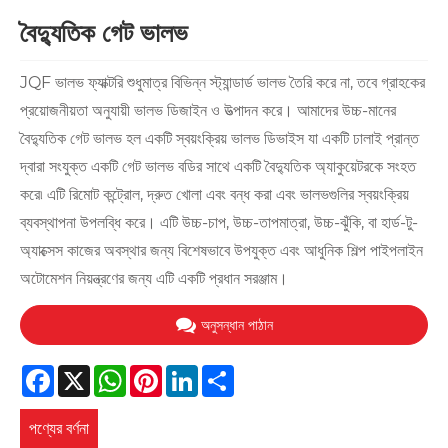
বৈদ্যুতিক গেট ভালভ
JQF ভালভ ফ্যাক্টরি শুধুমাত্র বিভিন্ন স্ট্যান্ডার্ড ভালভ তৈরি করে না, তবে গ্রাহকের
প্রয়োজনীয়তা অনুযায়ী ভালভ ডিজাইন ও উত্পাদন করে। আমাদের উচ্চ-মানের
বৈদ্যুতিক গেট ভালভ হল একটি স্বয়ংক্রিয় ভালভ ডিভাইস যা একটি ঢালাই প্রান্ত
দ্বারা সংযুক্ত একটি গেট ভালভ বডির সাথে একটি বৈদ্যুতিক অ্যাকুয়েটরকে সংহত
করে৷ এটি রিমোট কন্ট্রোল, দ্রুত খোলা এবং বন্ধ করা এবং ভালভগুলির স্বয়ংক্রিয়
ব্যবস্থাপনা উপলব্ধি করে। এটি উচ্চ-চাপ, উচ্চ-তাপমাত্রা, উচ্চ-ঝুঁকি, বা হার্ড-টু-
অ্যাক্সেস কাজের অবস্থার জন্য বিশেষভাবে উপযুক্ত এবং আধুনিক শিল্প পাইপলাইন
অটোমেশন নিয়ন্ত্রণের জন্য এটি একটি প্রধান সরঞ্জাম।
অনুসন্ধান পাঠান
Facebook
X
WhatsApp
Pinterest
LinkedIn
Share
পণ্যের বর্ণনা