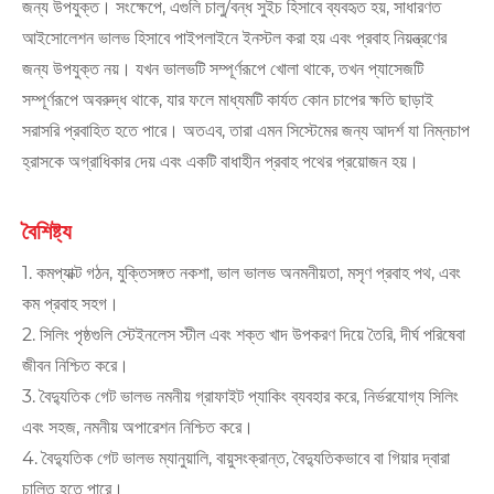
জন্য উপযুক্ত। সংক্ষেপে, এগুলি চালু/বন্ধ সুইচ হিসাবে ব্যবহৃত হয়, সাধারণত
আইসোলেশন ভালভ হিসাবে পাইপলাইনে ইনস্টল করা হয় এবং প্রবাহ নিয়ন্ত্রণের
জন্য উপযুক্ত নয়। যখন ভালভটি সম্পূর্ণরূপে খোলা থাকে, তখন প্যাসেজটি
সম্পূর্ণরূপে অবরুদ্ধ থাকে, যার ফলে মাধ্যমটি কার্যত কোন চাপের ক্ষতি ছাড়াই
সরাসরি প্রবাহিত হতে পারে। অতএব, তারা এমন সিস্টেমের জন্য আদর্শ যা নিম্নচাপ
হ্রাসকে অগ্রাধিকার দেয় এবং একটি বাধাহীন প্রবাহ পথের প্রয়োজন হয়।
বৈশিষ্ট্য
1. কমপ্যাক্ট গঠন, যুক্তিসঙ্গত নকশা, ভাল ভালভ অনমনীয়তা, মসৃণ প্রবাহ পথ, এবং
কম প্রবাহ সহগ।
2. সিলিং পৃষ্ঠগুলি স্টেইনলেস স্টীল এবং শক্ত খাদ উপকরণ দিয়ে তৈরি, দীর্ঘ পরিষেবা
জীবন নিশ্চিত করে।
3. বৈদ্যুতিক গেট ভালভ নমনীয় গ্রাফাইট প্যাকিং ব্যবহার করে, নির্ভরযোগ্য সিলিং
এবং সহজ, নমনীয় অপারেশন নিশ্চিত করে।
4. বৈদ্যুতিক গেট ভালভ ম্যানুয়ালি, বায়ুসংক্রান্ত, বৈদ্যুতিকভাবে বা গিয়ার দ্বারা
চালিত হতে পারে।