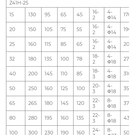
Z41H-25
16-
4-
15
130
95
65
45
170
2
Φ14
16-
4-
20
150
105
75
55
190
2
Φ14
16-
4-
25
160
115
85
65
205
2
Φ14
18-
4-
32
180
135
100
78
270
2
Φ18
18-
4-
40
200
145
110
85
310
3
Φ18
20-
4-
50
250
160
125
100
358
3
Φ18
22-
8-
65
265
180
145
120
373
3
Φ18
22-
8-
80
280
195
160
135
435
3
Φ18
24-
8-
100
300
230
190
160
500