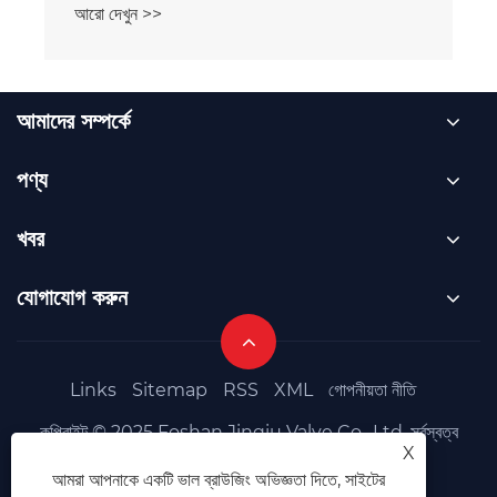
আরো দেখুন >>
আমাদের সম্পর্কে
পণ্য
খবর
যোগাযোগ করুন
Links
Sitemap
RSS
XML
গোপনীয়তা নীতি
কপিরাইট © 2025 Foshan Jinqiu Valve Co., Ltd. সর্বস্বত্ব
X
সংরক্ষিত৷
আমরা আপনাকে একটি ভাল ব্রাউজিং অভিজ্ঞতা দিতে, সাইটের