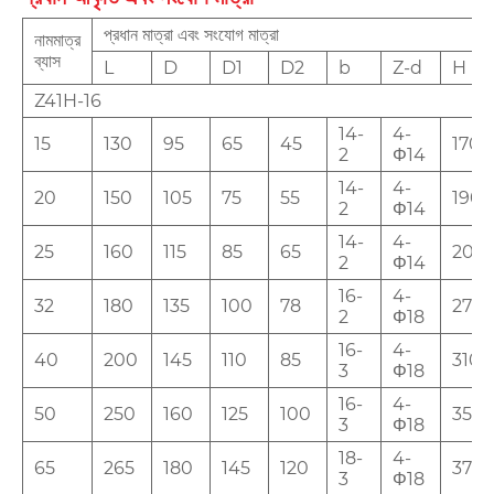
প্রধান মাত্রা এবং সংযোগ মাত্রা
নামমাত্র
ব্যাস
L
D
D1
D2
b
Z-d
H
Z41H-16
14-
4-
15
130
95
65
45
170
2
Φ14
14-
4-
20
150
105
75
55
190
2
Φ14
14-
4-
25
160
115
85
65
205
2
Φ14
16-
4-
32
180
135
100
78
270
2
Φ18
16-
4-
40
200
145
110
85
310
3
Φ18
16-
4-
50
250
160
125
100
358
3
Φ18
18-
4-
65
265
180
145
120
373
3
Φ18