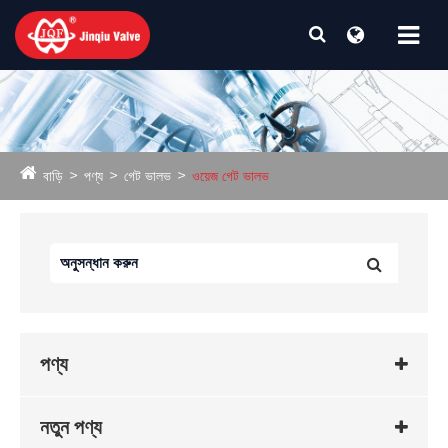
বাড়ি
পণ্য
গেট ভালভ
ওয়েজ গেট ভালভ
পণ্য
নতুন পণ্য