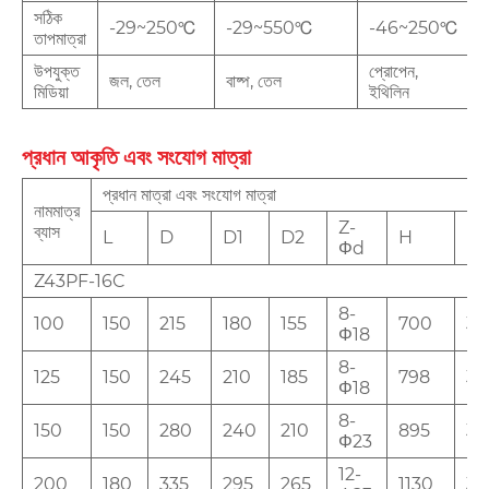
সঠিক
-29~250℃
-29~550℃
-46~250℃
তাপমাত্রা
উপযুক্ত
প্রোপেন,
জল, তেল
বাষ্প, তেল
মিডিয়া
ইথিলিন
প্রধান আকৃতি এবং সংযোগ মাত্রা
প্রধান মাত্রা এবং সংযোগ মাত্রা
নামমাত্র
Z-
ব্যাস
L
D
D1
D2
H
D
Φd
Z43PF-16C
8-
100
150
215
180
155
700
30
Φ18
8-
125
150
245
210
185
798
35
Φ18
8-
150
150
280
240
210
895
35
Φ23
12-
200
180
335
295
265
1130
35