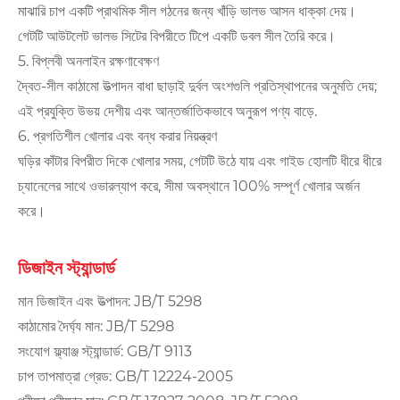
মাঝারি চাপ একটি প্রাথমিক সীল গঠনের জন্য খাঁড়ি ভালভ আসন ধাক্কা দেয়।
গেটটি আউটলেট ভালভ সিটের বিপরীতে টিপে একটি ডবল সীল তৈরি করে।
5. বিপ্লবী অনলাইন রক্ষণাবেক্ষণ
দ্বৈত-সীল কাঠামো উত্পাদন বাধা ছাড়াই দুর্বল অংশগুলি প্রতিস্থাপনের অনুমতি দেয়;
এই প্রযুক্তি উভয় দেশীয় এবং আন্তর্জাতিকভাবে অনুরূপ পণ্য বাড়ে.
6. প্রগতিশীল খোলার এবং বন্ধ করার নিয়ন্ত্রণ
ঘড়ির কাঁটার বিপরীত দিকে খোলার সময়, গেটটি উঠে যায় এবং গাইড হোলটি ধীরে ধীরে
চ্যানেলের সাথে ওভারল্যাপ করে, সীমা অবস্থানে 100% সম্পূর্ণ খোলার অর্জন
করে।
ডিজাইন স্ট্যান্ডার্ড
মান ডিজাইন এবং উত্পাদন: JB/T 5298
কাঠামোর দৈর্ঘ্য মান: JB/T 5298
সংযোগ ফ্ল্যাঞ্জ স্ট্যান্ডার্ড: GB/T 9113
চাপ তাপমাত্রা গ্রেড: GB/T 12224-2005