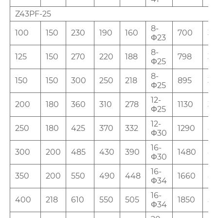
Z43PF-25
8-
100
150
230
190
160
700
30
Φ23
8-
125
150
270
220
188
798
35
Φ25
8-
150
150
300
250
218
895
35
Φ25
12-
200
180
360
310
278
1130
35
Φ25
12-
250
180
425
370
332
1290
4
Φ30
16-
300
200
485
430
390
1480
45
Φ30
16-
350
200
550
490
448
1660
45
Φ34
16-
400
218
610
550
505
1850
50
Φ34