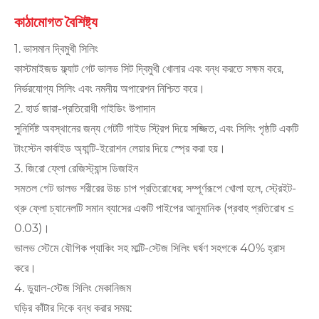
কাঠামোগত বৈশিষ্ট্য
1. ভাসমান দ্বিমুখী সিলিং
কাস্টমাইজড ফ্ল্যাট গেট ভালভ সিট দ্বিমুখী খোলার এবং বন্ধ করতে সক্ষম করে,
নির্ভরযোগ্য সিলিং এবং নমনীয় অপারেশন নিশ্চিত করে।
2. হার্ড জারা-প্রতিরোধী গাইডিং উপাদান
সুনির্দিষ্ট অবস্থানের জন্য গেটটি গাইড স্ট্রিপ দিয়ে সজ্জিত, এবং সিলিং পৃষ্ঠটি একটি
টাংস্টেন কার্বাইড অ্যান্টি-ইরোশন লেয়ার দিয়ে স্প্রে করা হয়।
3. জিরো ফ্লো রেজিস্ট্যান্স ডিজাইন
সমতল গেট ভালভ শরীরের উচ্চ চাপ প্রতিরোধের; সম্পূর্ণরূপে খোলা হলে, স্ট্রেইট-
থ্রু ফ্লো চ্যানেলটি সমান ব্যাসের একটি পাইপের আনুমানিক (প্রবাহ প্রতিরোধ ≤
0.03)।
ভালভ স্টেমে যৌগিক প্যাকিং সহ মাল্টি-স্টেজ সিলিং ঘর্ষণ সহগকে 40% হ্রাস
করে।
4. ডুয়াল-স্টেজ সিলিং মেকানিজম
ঘড়ির কাঁটার দিকে বন্ধ করার সময়: