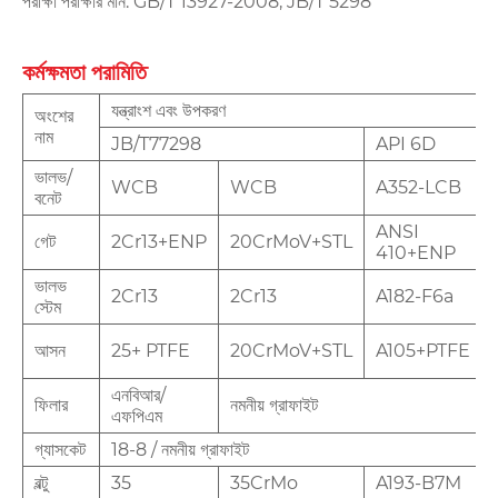
পরীক্ষা পরীক্ষার মান: GB/T 13927-2008, JB/T 5298
কর্মক্ষমতা পরামিতি
যন্ত্রাংশ এবং উপকরণ
অংশের
নাম
JB/T77298
API 6D
ভালভ/
WCB
WCB
A352-LCB
বনেট
ANSI
গেট
2Cr13+ENP
20CrMoV+STL
410+ENP
ভালভ
2Cr13
2Cr13
A182-F6a
স্টেম
আসন
25+ PTFE
20CrMoV+STL
A105+PTFE
এনবিআর/
ফিলার
নমনীয় গ্রাফাইট
এফপিএম
গ্যাসকেট
18-8 / নমনীয় গ্রাফাইট
বল্টু
35
35CrMo
A193-B7M