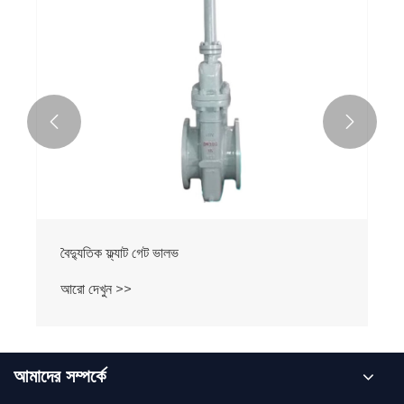


বৈদ্যুতিক ফ্ল্যাট গেট ভালভ
আরো দেখুন >>
আমাদের সম্পর্কে