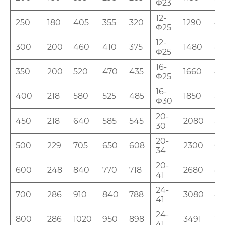
Φ23
12-
250
180
405
355
320
1290
4
Φ25
12-
300
200
460
410
375
1480
45
Φ25
16-
350
200
520
470
435
1660
45
Φ25
16-
400
218
580
525
485
1850
50
Φ30
20-
450
218
640
585
545
2080
50
30
20-
500
229
705
650
608
2300
6
34
20-
600
248
840
770
718
2680
8
41
24-
700
286
910
840
788
3080
8
41
24-
800
286
1020
950
898
3491
10
41