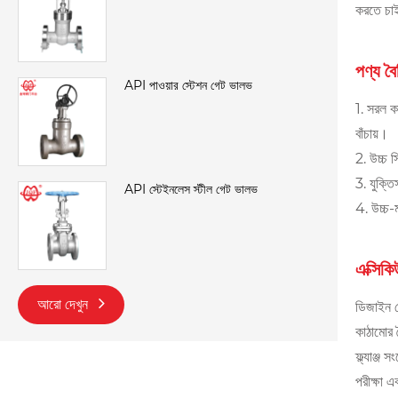
করতে চা
পণ্য বৈশ
API পাওয়ার স্টেশন গেট ভালভ
1. সরল ক
বাঁচায়।
2. উচ্চ 
3. যুক্তি
API স্টেইনলেস স্টীল গেট ভালভ
4. উচ্চ-ম
এক্সিকিউ
আরো দেখুন
ডিজাইন 
কাঠামোর 
ফ্ল্যাঞ্
পরীক্ষা 