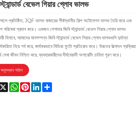
স্ট্যান্ডার্ড বেভেল গিয়ার গ্লোব ভালভ
লে প্রতিষ্ঠিত, JQF ভালভ বাজারের শীর্ষস্থানীয় শিল্প অটোমেশন ভালভ তৈরি করে এবং
টপ পরিষেবা প্রদান করে। একজন পেশাদার জিবি স্ট্যান্ডার্ড বেভেল গিয়ার গ্লোব ভালভ
রী হিসাবে, আমাদের মানসম্পন্ন জিবি স্ট্যান্ডার্ড বেভেল গিয়ার গ্লোব ভালভগুলি দুর্দান্ত
র্যকারিতা নিয়ে গর্ব করে, কার্যকরভাবে মিডিয়া ফুটো প্রতিরোধ করে। উচ্চতর উত্পাদন প্রক্রিয়া
্ঘ সেবা জীবন নিশ্চিত করে, ব্যবহারকারীদের দীর্ঘমেয়াদী অপারেটিং চাহিদা পূরণ করে।
অনুসন্ধান পাঠান
acebook
X
WhatsApp
Pinterest
LinkedIn
Share