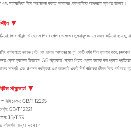
ই এবং সহযোগিতা নিয়ে আলোচনা করতে আমাদের কোম্পানিতে আপনাকে স্বাগত জানাই।
িষ্ট্য
াঠামো: জিবি স্ট্যান্ডার্ড বেভেল গিয়ার গ্লোব ভালভের তুলনামূলকভাবে সহজ কাঠামো রয়ে
সিলিং কর্মক্ষমতা: ভালভ গেট এবং ভালভ আসনের মধ্যে একটি ঘর্ষণ সীল ব্যবহার করে, চমৎকার স
সঙ্গত ফ্লো চ্যানেল ডিজাইন: GB স্ট্যান্ডার্ড বেভেল গিয়ার গ্লোব ভালভ কম প্রবাহ প্রতিরোধে
ানের সামগ্রী এবং উত্পাদন প্রক্রিয়া: এই ভালভটি একটি দীর্ঘ পরিষেবা জীবন নিয়ে গর্ব করে, ব
টিভ স্ট্যান্ডার্ড
স্পেসিফিকেশন: GB/T 12235
দৈর্ঘ্য: GB/T 12221
জ সংযোগ: JB/T 79
এবং পরিদর্শন: JB/T 9002