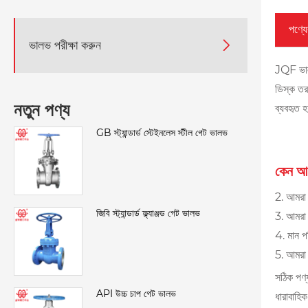
পণ্যের
ভালভ পরীক্ষা করুন

JQF ভালভ
ডিস্ক তরল
নতুন পণ্য
ব্যবহৃত হ
GB স্ট্যান্ডার্ড স্টেইনলেস স্টীল গেট ভালভ
কেন আম
2. আমরা 
জিবি স্ট্যান্ডার্ড ফ্ল্যাঞ্জড গেট ভালভ
3. আমরা 
4. মান পর
5. আমরা স
সঠিক পণ্
API উচ্চ চাপ গেট ভালভ
ধারাবাহিক