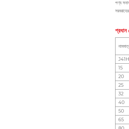
পণ্য সন
সরবরাহে
প্রধান
নামমাত্
J41H
15
20
25
32
40
50
65
80