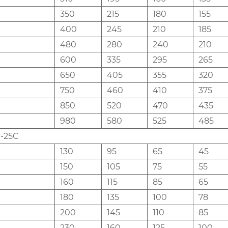
350
215
180
155
400
245
210
185
480
280
240
210
600
335
295
265
650
405
355
320
750
460
410
375
850
520
470
435
980
580
525
485
-25C
130
95
65
45
150
105
75
55
160
115
85
65
180
135
100
78
200
145
110
85
230
160
125
100