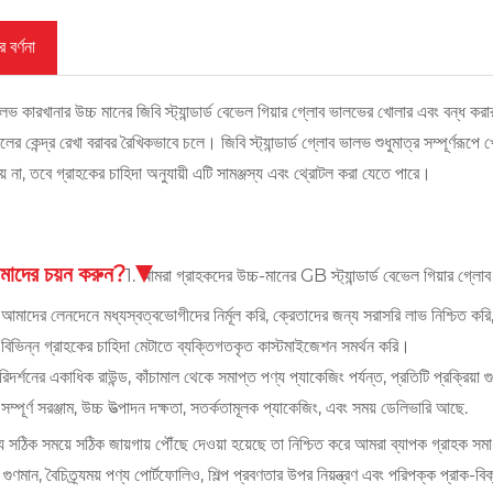
 বর্ণনা
 কারখানার উচ্চ মানের জিবি স্ট্যান্ডার্ড বেভেল গিয়ার গ্লোব ভালভের খোলার এবং বন্ধ ক
ের কেন্দ্র রেখা বরাবর রৈখিকভাবে চলে। জিবি স্ট্যান্ডার্ড গ্লোব ভালভ শুধুমাত্র সম্পূর্ণরূপ
য় না, তবে গ্রাহকের চাহিদা অনুযায়ী এটি সামঞ্জস্য এবং থ্রোটল করা যেতে পারে।
াদের চয়ন করুন?
1. আমরা গ্রাহকদের উচ্চ-মানের GB স্ট্যান্ডার্ড বেভেল গিয়ার গ্লোব
আমাদের লেনদেনে মধ্যস্বত্বভোগীদের নির্মূল করি, ক্রেতাদের জন্য সরাসরি লাভ নিশ্চিত করি
বিভিন্ন গ্রাহকের চাহিদা মেটাতে ব্যক্তিগতকৃত কাস্টমাইজেশন সমর্থন করি।
িদর্শনের একাধিক রাউন্ড, কাঁচামাল থেকে সমাপ্ত পণ্য প্যাকেজিং পর্যন্ত, প্রতিটি প্রক্রিয়া গ
ম্পূর্ণ সরঞ্জাম, উচ্চ উত্পাদন দক্ষতা, সতর্কতামূলক প্যাকেজিং, এবং সময় ডেলিভারি আছে.
য সঠিক সময়ে সঠিক জায়গায় পৌঁছে দেওয়া হয়েছে তা নিশ্চিত করে আমরা ব্যাপক গ্রাহক সম
 গুণমান, বৈচিত্র্যময় পণ্য পোর্টফোলিও, শিল্প প্রবণতার উপর নিয়ন্ত্রণ এবং পরিপক্ক প্রা