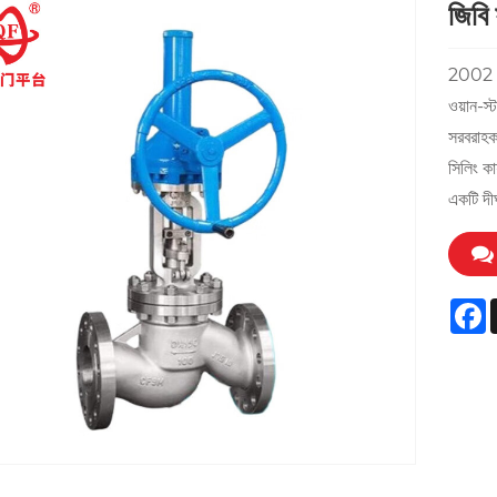
জিবি 
2002 সা
ওয়ান-স্
সরবরাহকা
সিলিং কা
একটি দীর
F