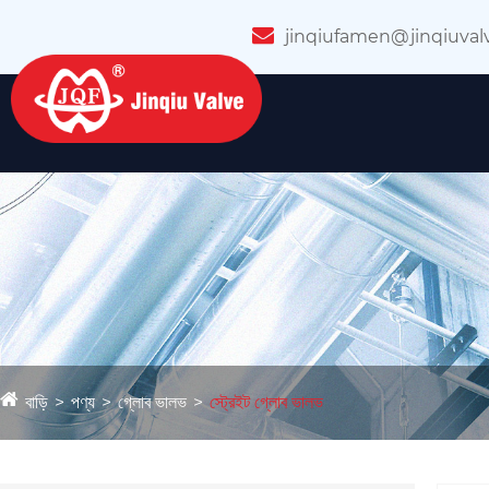
jinqiufamen@jinqiuval
বাড়ি
পণ্য
গ্লোব ভালভ
স্ট্রেইট গ্লোব ভালভ